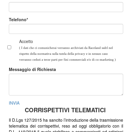
Telefono*
Accetto
( I dati che ci comunicherai verranno archiviati da Raceland ssdrl nel
rispetto della normativa sulla tutela della privacy e in nessun caso
verranno ceduti a terze parti per fini commerciali e/o di co-marketing
)
Messaggio di Richiesta
INVIA
CORRISPETTIVI TELEMATICI
Il D.Lgs 127/2015 ha sancito l’introduzione della trasmissione
telematica dei corrispettivi, reso ad oggi obbligatorio con il
D.L. 119/2018 il quale stabilisce a commercianti ed artigiani