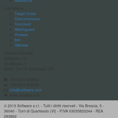
Assistenza
Link Esterni
Target Cross
Claricommerce
Temcloud
Watchguard
Vmware
Ibm
Qlikview
Contatti Aziendali
Xoftware s.r.l
Via Brescia, 5
36040 Torri di Quartesolo (VI)
+39 0444 555852
+39 0444 953288
info@xoftware.com
www.xoftware.com
© 2013 Xoftware s.r.l. - Tutti i diritti riservati - Via Brescia, 5 -
36040 - Torri di Quartesolo (VI) - P.IVA 03035820244 - REA
293862