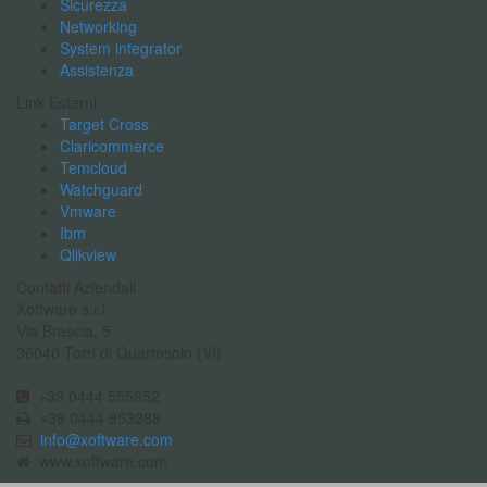
Sicurezza
Networking
System integrator
Assistenza
Link Esterni
Target Cross
Claricommerce
Temcloud
Watchguard
Vmware
Ibm
Qlikview
Contatti Aziendali
Xoftware s.r.l
Via Brescia, 5
36040 Torri di Quartesolo (VI)
+39 0444 555852
+39 0444 953288
info@xoftware.com
www.xoftware.com