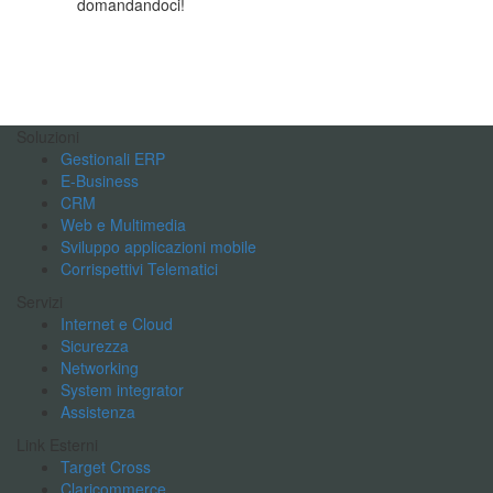
domandandoci!
Soluzioni
Gestionali ERP
E-Business
CRM
Web e Multimedia
Sviluppo applicazioni mobile
Corrispettivi Telematici
Servizi
Internet e Cloud
Sicurezza
Networking
System integrator
Assistenza
Link Esterni
Target Cross
Claricommerce