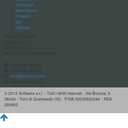
Temcloud
Watchguard
Vmware
Ibm
Qlikview
Contatti Aziendali
Xoftware s.r.l
Via Brescia, 5
36040 Torri di Quartesolo (VI)
+39 0444 555852
+39 0444 953288
info@xoftware.com
www.xoftware.com
© 2013 Xoftware s.r.l. - Tutti i diritti riservati - Via Brescia, 5 -
36040 - Torri di Quartesolo (VI) - P.IVA 03035820244 - REA
293862