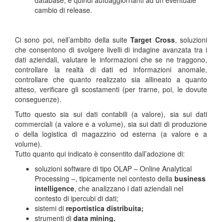
database, e quindi autoaggiornanti ad un eventuale
cambio di release.
Ci sono poi, nell’ambito della suite
Target Cross
, soluzioni
che consentono di svolgere livelli di indagine avanzata tra i
dati aziendali, valutare le informazioni che se ne traggono,
controllare la realtà di dati ed informazioni anomale,
controllare che quanto realizzato sia allineato a quanto
atteso, verificare gli scostamenti (per trarne, poi, le dovute
conseguenze).
Tutto questo sia sui dati contabili (a valore), sia sui dati
commerciali (a valore e a volume), sia sui dati di produzione
o della logistica di magazzino od esterna (a valore e a
volume).
Tutto quanto qui indicato è consentito dall’adozione di:
soluzioni software di tipo OLAP – Online Analytical
Processing –, tipicamente nel contesto della
business
intelligence
, che analizzano i dati aziendali nel
contesto di ipercubi di dati;
sistemi di
reportistica distribuita;
strumenti di
data mining.