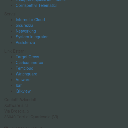
Corrispettivi Telematici
Servizi
Internet e Cloud
Sicurezza
Networking
System integrator
Assistenza
Link Esterni
Target Cross
Claricommerce
Temcloud
Watchguard
Vmware
Ibm
Qlikview
Contatti Aziendali
Xoftware s.r.l
Via Brescia, 5
36040 Torri di Quartesolo (VI)