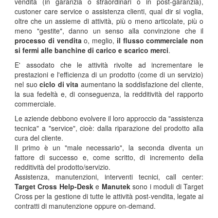
vendita (in garanzia o straordinari o in post-garanzia),
custoner care service o assistenza clienti, qual dir si voglia,
oltre che un assieme di attività, più o meno articolate, più o
meno "gestite", danno un senso alla convinzione che il
processo di vendita
o, meglio,
il flusso commerciale non
si fermi alle banchine di carico e scarico merci
.
E' assodato che le attività rivolte ad incrementare le
prestazioni e l'efficienza di un prodotto (come di un servizio)
nel suo
ciclo di vita
aumentano la soddisfazione del cliente,
la sua fedeltà e, di conseguenza, la redditività del rapporto
commerciale.
Le aziende debbono evolvere il loro approccio da "assistenza
tecnica" a "service", cioè: dalla riparazione del prodotto alla
cura del cliente.
Il primo è un "male necessario", la seconda diventa un
fattore di successo e, come scritto, di incremento della
redditività del prodotto/servizio.
Assistenza, manutenzioni, interventi tecnici, call center:
Target Cross Help-Desk
e
Manutek
sono i moduli di Target
Cross per la gestione di tutte le attività post-vendita, legate ai
contratti di manutenzione oppure on-demand.