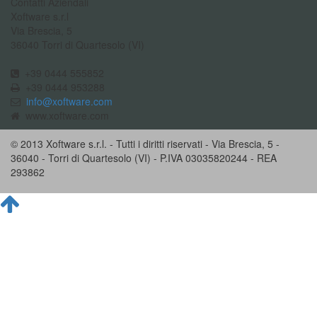
Contatti Aziendali
Xoftware s.r.l
Via Brescia, 5
36040 Torri di Quartesolo (VI)
+39 0444 555852
+39 0444 953288
info@xoftware.com
www.xoftware.com
© 2013 Xoftware s.r.l. - Tutti i diritti riservati - Via Brescia, 5 -
36040 - Torri di Quartesolo (VI) - P.IVA 03035820244 - REA
293862