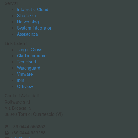
Servizi
Internet e Cloud
Sicurezza
Networking
System integrator
Assistenza
Link Esterni
Target Cross
Claricommerce
Temcloud
Watchguard
Vmware
Ibm
Qlikview
Contatti Aziendali
Xoftware s.r.l
Via Brescia, 5
36040 Torri di Quartesolo (VI)
+39 0444 555852
+39 0444 953288