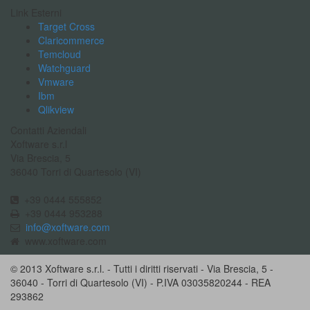
Link Esterni
Target Cross
Claricommerce
Temcloud
Watchguard
Vmware
Ibm
Qlikview
Contatti Aziendali
Xoftware s.r.l
Via Brescia, 5
36040 Torri di Quartesolo (VI)
+39 0444 555852
+39 0444 953288
info@xoftware.com
www.xoftware.com
© 2013 Xoftware s.r.l. - Tutti i diritti riservati - Via Brescia, 5 -
36040 - Torri di Quartesolo (VI) - P.IVA 03035820244 - REA
293862