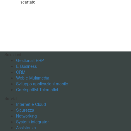
scartate.
Soluzioni
Gestionali ERP
E-Business
CRM
Web e Multimedia
Sviluppo applicazioni mobile
Corrispettivi Telematici
Servizi
Internet e Cloud
Sicurezza
Networking
System integrator
Assistenza